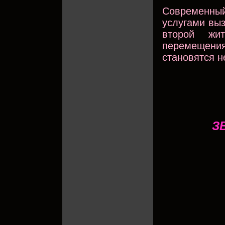
Современный
услугами выз
второй жи
перемещен
становятся н
З